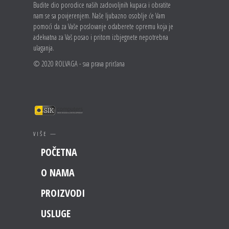
Budite dio porodice naših zadovoljnih kupaca i obratite
nam se sa povjerenjem. Naše ljubazno osoblje će Vam
pomoći da za Vaše poslovanje odaberete opremu koja je
adekvatna za Vaš posao i pritom izbjegnete nepotrebna
ulaganja.
© 2020 ROLVAGA - sva prava priržana
VIŠE —
POČETNA
O NAMA
PROIZVODI
USLUGE