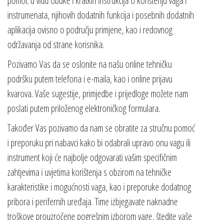
pomoć u vidu obuke i kratkih instrukcija o korištenju vaga i
instrumenata, njihovih dodatnih funkcija i posebnih dodatnih
aplikacija ovisno o području primjene, kao i redovnog
održavanja od strane korisnika.
Pozivamo Vas da se oslonite na našu online tehničku
podršku putem telefona i e-maila, kao i online prijavu
kvarova. Vaše sugestije, primjedbe i prijedloge možete nam
poslati putem priloženog elektroničkog formulara.
Također Vas pozivamo da nam se obratite za stručnu pomoć
i preporuku pri nabavci kako bi odabrali upravo onu vagu ili
instrument koji će najbolje odgovarati vašim specifičnim
zahtjevima i uvjetima korištenja s obzirom na tehničke
karakteristike i mogućnosti vaga, kao i preporuke dodatnog
pribora i perifernih uređaja. Time izbjegavate naknadne
troškove prouzročene pogrešnim izborom vage, štedite vaše