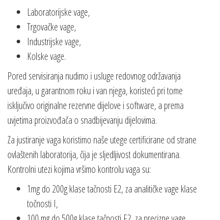
Laboratorijske vage,
Trgovačke vage,
Industrijske vage,
Kolske vage.
Pored servisiranja nudimo i usluge redovnog održavanja
uređaja, u garantnom roku i van njega, koristeći pri tome
isključivo originalne rezervne dijelove i software, a prema
uvjetima proizvođača o snadbijevanju dijelovima.
Za justiranje vaga koristimo naše utege certificirane od strane
ovlaštenih laboratorija, čija je sljedljivost dokumentirana.
Kontrolni utezi kojima vršimo kontrolu vaga su:
1mg do 200g klase tačnosti E2, za analitičke vage klase
točnosti I,
100 mg do 500g klase tačnosti F2, za precizne vage