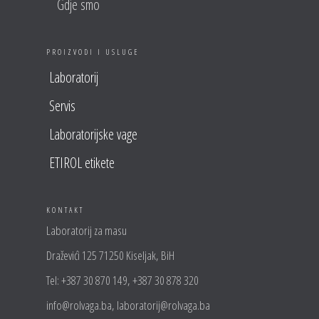
Gdje smo
PROIZVODI I USLUGE
Laboratorij
Servis
Laboratorijske vage
ETIROL etikete
KONTAKT
Laboratorij za masu
Draževići 125 71250 Kiseljak, BiH
Tel: +387 30 870 149, +387 30 878 320
info@rolvaga.ba, laboratorij@rolvaga.ba