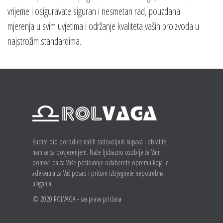
vrijeme i osiguravate siguran i nesmetan rad, pouzdana
mjerenja u svim uvjetima i održanje kvaliteta vaših proizvoda u
najstrožim standardima.
Budite dio porodice naših zadovoljnih kupaca i obratite
nam se sa povjerenjem. Naše ljubazno osoblje će Vam
pomoći da za Vaše poslovanje odaberete opremu koja je
adekvatna za Vaš posao i pritom izbjegnete nepotrebna
ulaganja.
© 2020 ROLVAGA - sva prava priržana